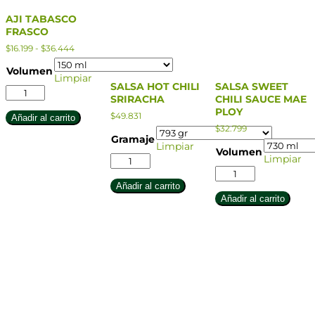
AJI TABASCO
FRASCO
Rango
$
16.199
-
$
36.444
de
precios:
Volumen
Limpiar
desde
SALSA HOT CHILI
SALSA SWEET
$16.199
AJI
SRIRACHA
CHILI SAUCE MAE
hasta
TABASCO
$36.444
PLOY
FRASCO
$
49.831
Añadir al carrito
cantidad
$
32.799
Gramaje
Limpiar
Volumen
SALSA
Limpiar
HOT
SALSA
CHILI
SWEET
Añadir al carrito
SRIRACHA
CHILI
Añadir al carrito
cantidad
SAUCE
MAE
PLOY
cantidad