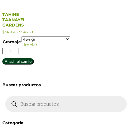
TAHINE
TAANAYEL
GARDENS
Rango
$
34.956
-
$
54.750
de
precios:
Gramaje
Limpiar
desde
$34.956
TAHINE
hasta
TAANAYEL
$54.750
GARDENS
Añadir al carrito
cantidad
Buscar productos
Búsqueda
de
productos
Categoría