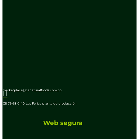
marketplace@canaturalfoods.com.co

CII 79 68 G 40 Las Ferias planta de producción
Web segura