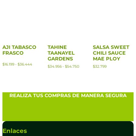
AJI TABASCO
TAHINE
SALSA SWEET
FRASCO
TAANAYEL
CHILI SAUCE
GARDENS
MAE PLOY
$
16.199
-
$
36.444
$
34.956
-
$
54.750
$
32.799
REALIZA TUS COMPRAS DE MANERA SEGURA
Enlaces