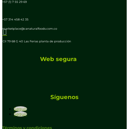
+57 (1) 7 55 29 69
+57 314 458 42 35
marketplace@canaturalfoods.com.co

CII 79 68 G 40 Las Ferias planta de producción
Web segura
Síguenos
Seguir
Seguir
Términos y condiciones