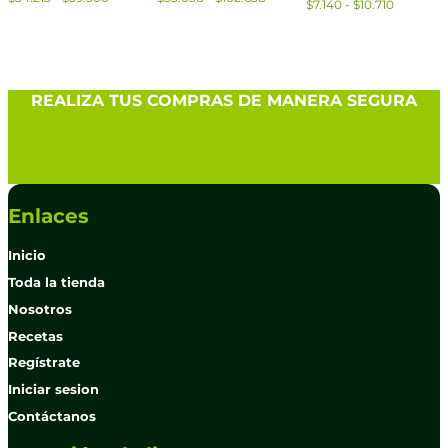
$
7.140
-
$
10.710
REALIZA TUS COMPRAS DE MANERA SEGURA
Enlaces
Inicio
Toda la tienda
Nosotros
Recetas
Reg
í
strate
Iniciar sesion
Contáctanos